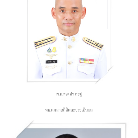
พ.ท.ทองคำ สะบู่
หน.แผนกสถิติและประเมินผล