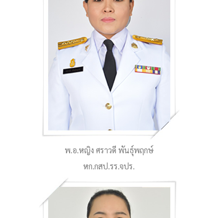
พ.อ.หญิง ศราวดี พันธุ์พฤกษ์
หก.กสป.รร.จปร.