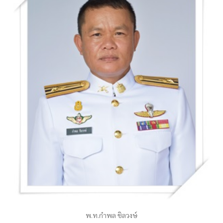
พ.ท.กำพล ชิลวงษ์