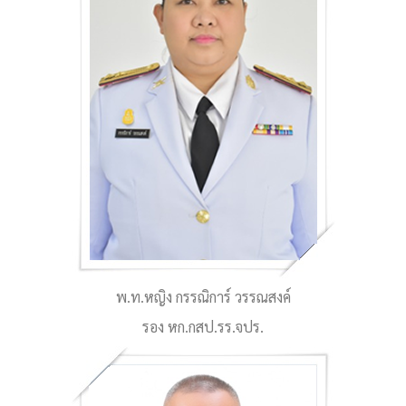
พ.ท.หญิง กรรณิการ์ วรรณสงค์
รอง หก.กสป.รร.จปร.