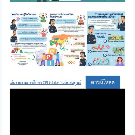
ดาวน์โหลด
เล่มรายงานการศึกษา CPI (ป.ป.ท.) ฉบับสมบูรณ์