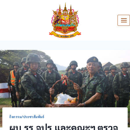
กิจกรรม/ประชาสัมพันธ์
ผบ.รร.จปร.และคณะฯ ตรวจ