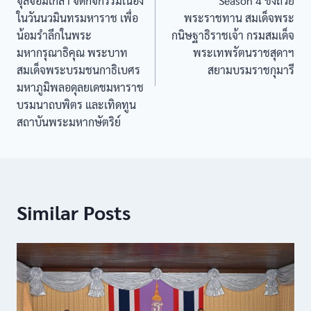
จุลจอมเกล้า จัดกิจกรรมเนื่อง
Season 4 ชิงถ้วย
ในวันนวมินทรมหาราช เพื่อ
พระราชทาน สมเด็จพระ
น้อมรำลึกในพระ
กนิษฐาธิราชเจ้า กรมสมเด็จ
มหากรุณาธิคุณ พระบาท
พระเทพรัตนราชสุดาฯ
สมเด็จพระบรมชนกาธิเบศร
สยามบรมราชกุมารี
มหาภูมิพลอดุลยเดชมหาราช
บรมนาถบพิตร และเทิดทูน
สถาบันพระมหากษัตริย์
Similar Posts