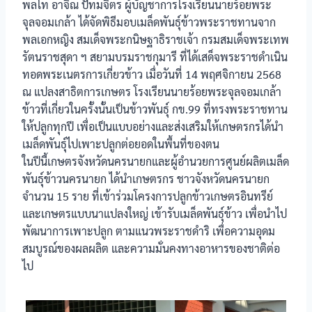
พลโท อาจิณ ปัทมจิตร ผู้บัญชาการโรงเรียนนายร้อยพระ
จุลจอมเกล้า ได้จัดพิธีมอบเมล็ดพันธุ์ข้าวพระราชทานจาก
พลเอกหญิง สมเด็จพระกนิษฐาธิราชเจ้า กรมสมเด็จพระเทพ
รัตนราชสุดา ฯ สยามบรมราชกุมารี ที่ได้เสด็จพระราชดำเนิน
ทอดพระเนตรการเกี่ยวข้าว เมื่อวันที่ 14 พฤศจิกายน 2568
ณ แปลงสาธิตการเกษตร โรงเรียนนายร้อยพระจุลจอมเกล้า
ข้าวที่เกี่ยวในครั้งนั้นเป็นข้าวพันธ์ุ กข.99 ที่ทรงพระราชทาน
ให้ปลูกทุกปี เพื่อเป็นแบบอย่างและส่งเสริมให้เกษตรกรได้นำ
เมล็ดพันธุ์ไปเพาะปลูกต่อยอดในพื้นที่ของตน
ในปีนี้เกษตรจังหวัดนครนายกและผู้อำนวยการศูนย์ผลิตเมล็ด
พันธุ์ข้าวนครนายก ได้นำเกษตรกร ชาวจังหวัดนครนายก
จำนวน 15 ราย ที่เข้าร่วมโครงการปลูกข้าวเกษตรอินทรีย์
และเกษตรแบบนาแปลงใหญ่ เข้ารับเมล็ดพันธุ์ข้าว เพื่อนำไป
พัฒนาการเพาะปลูก ตามแนวพระราชดำริ เพื่อความอุดม
สมบูรณ์ของผลผลิต และความมั่นคงทางอาหารของชาติต่อ
ไป