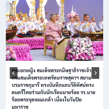
พลเอกหญิง สมเด็จพระกนิษฐาธิราชเจ้า
กรมสมเด็จพระเทพรัตนราชสุดาฯ สยาม
บรมราชกุมารี ทรงบันทึกแถบวีดิทัศน์ทรง
ดนตรีไทยร่วมกับนักเรียนนายร้อย รร.นาย
ร้อยพระจุลจอมเกล้า เนื่องในวันปิย
มหาราช