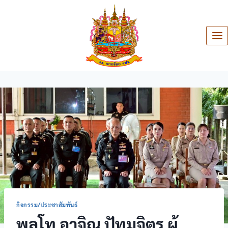
กิจกรรม/ประชาสัมพันธ์
พลโท อาจิณ ปัทมจิตร ผู้