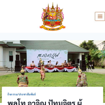
กิจกรรม/ประชาสัมพันธ์
พลโท อาจิณ ปัทมจิตร ผู้