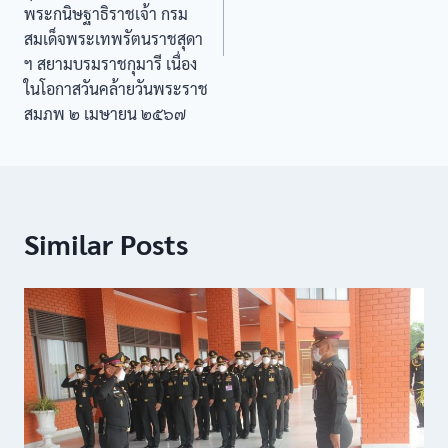
พระกนิษฐาธิราชเจ้า กรม
สมเด็จพระเทพรัตนราชสุดา
ฯ สยามบรมราชกุมารี เนื่อง
ในโอกาสวันคล้ายวันพระราช
สมภพ ๒ เมษายน ๒๕๖๗
Similar Posts