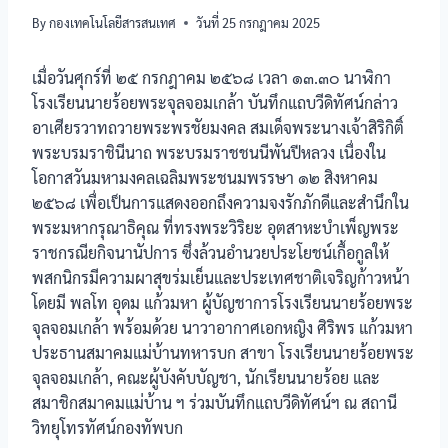
By
กองเทคโนโลยีสารสนเทศ
วันที่ 25 กรกฎาคม 2025
เมื่อวันศุกร์ที่ ๒๕ กรกฎาคม ๒๕๖๘ เวลา ๑๓.๓๐ นาฬิกา
โรงเรียนนายร้อยพระจุลจอมเกล้า บันทึกแถบวีดิทัศน์กล่าว
อาเศียรวาทถวายพระพรชัยมงคล สมเด็จพระนางเจ้าสิริกิติ์
พระบรมราชินีนาถ พระบรมราชชนนีพันปีหลวง เนื่องใน
โอกาสวันมหามงคลเฉลิมพระชนมพรรษา ๑๒ สิงหาคม
๒๕๖๘ เพื่อเป็นการแสดงออกถึงความจงรักภักดีและสำนึกใน
พระมหากรุณาธิคุณ ที่ทรงพระวิริยะ อุตสาหะบำเพ็ญพระ
ราชกรณียกิจนานัปการ ซึ่งล้วนอำนวยประโยชน์เกื้อกูลให้
พสกนิกรมีความผาสุขร่มเย็นและประเทศชาติเจริญก้าวหน้า
โดยมี พลโท อุดม แก้วมหา ผู้บัญชาการโรงเรียนนายร้อยพระ
จุลจอมเกล้า พร้อมด้วย นาวาอากาศเอกหญิง ศิริพร แก้วมหา
ประธานสมาคมแม่บ้านทหารบก สาขา โรงเรียนนายร้อยพระ
จุลจอมเกล้า, คณะผู้บังคับบัญชา, นักเรียนนายร้อย และ
สมาชิกสมาคมแม่บ้าน ฯ ร่วมบันทึกแถบวีดิทัศน์ฯ ณ สถานี
วิทยุโทรทัศน์กองทัพบก