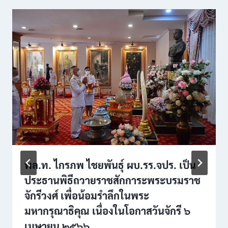
พล.ท. ไกรภพ ไชยพันธุ์ ผบ.รร.จปร. เป็น
ประธานพิธีถวายราชสักการะ​พระบรมราช
จักรีวงศ์ เพื่อน้อมรำลึกในพระ
มหากรุณาธิคุณ เนื่องในโอกาสวันจักรี ๖
เมษายน ๒๕๖๖