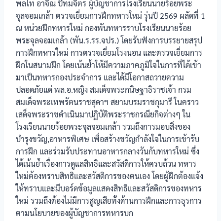
พลโท อาจิณ ปัทมจิตร ผู้บัญชาการโรงเรียนนายร้อยพระ
จุลจอมเกล้า ตรวจเยี่ยมการฝึกทหารใหม่ รุ่นปี 2569 ผลัดที่ 1
ณ หน่วยฝึกทหารใหม่ กองพันทหารราบโรงเรียนนายร้อย
พระจุลจอมเกล้า (พัน.ร.รร.จปร.) โดยรับฟังการบรรยายสรุป
การฝึกทหารใหม่ การตรวจเยี่ยมโรงนอน และตรวจเยี่ยมการ
ฝึกในสนามฝึก โดยเน้นย้ำให้มีความภาคภูมิใจในการที่ได้เข้า
มาเป็นทหารกองประจำการ และได้มีโอกาสถวายความ
ปลอดภัยแด่ พล.อ.หญิง สมเด็จพระกนิษฐาธิราชเจ้า กรม
สมเด็จพระเทพรัตนราชสุดาฯ สยามบรมราชกุมารี ในคราว
เสด็จพระราชดำเนินมาปฏิบัติพระราชกรณียกิจต่างๆ ใน
โรงเรียนนายร้อยพระจุลจอมเกล้า รวมถึงการมอบสิ่งของ
บำรุงขวัญ,อาหารพิเศษ เพื่อสร้างขวัญกำลังใจในการเข้ารับ
การฝึก และร่วมรับประทานอาหารกลางวันกับทหารใหม่ ซึ่ง
ได้เน้นย้ำเรื่องการดูแลสิทธิและสวัสดิการให้ครบถ้วน ทหาร
ใหม่ต้องทราบสิทธิและสวัสดิการของตนเอง โดยผู้ฝึกต้องแจ้ง
ให้ทราบและมีบอร์ดข้อมูลแสดงสิทธิและสวัสดิการของทหาร
ใหม่ รวมถึงต้องไม่มีการสูญเสียทั้งด้านการฝึกและการธุรการ
ตามนโยบายของผู้บัญชาการทหารบก