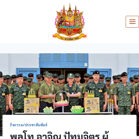
กิจกรรม/ประชาสัมพันธ์
พลโท อาจิณ ปัทมจิตร ผู้